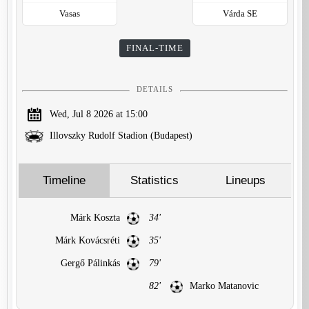
Vasas
Várda SE
FINAL-TIME
DETAILS
Wed, Jul 8 2026 at 15:00
Illovszky Rudolf Stadion (Budapest)
Timeline
Statistics
Lineups
Márk Koszta
34'
Márk Kovácsréti
35'
Gergő Pálinkás
79'
82'
Marko Matanovic