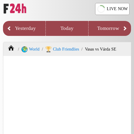
LIVE NOW
Yesterday
Today
Tomorrow
World
Club Friendlies
Vasas vs Várda SE