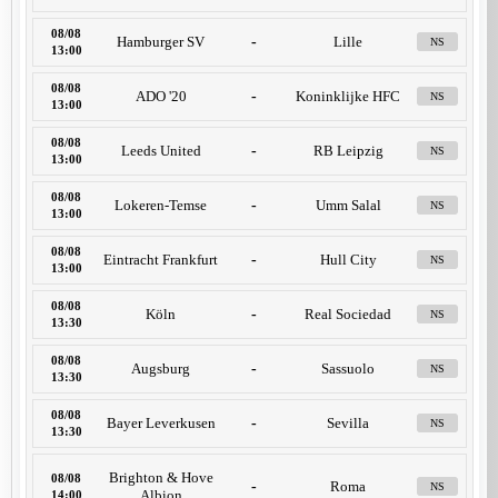
08/08
Hamburger SV
-
Lille
NS
13:00
08/08
ADO '20
-
Koninklijke HFC
NS
13:00
08/08
Leeds United
-
RB Leipzig
NS
13:00
08/08
Lokeren-Temse
-
Umm Salal
NS
13:00
08/08
Eintracht Frankfurt
-
Hull City
NS
13:00
08/08
Köln
-
Real Sociedad
NS
13:30
08/08
Augsburg
-
Sassuolo
NS
13:30
08/08
Bayer Leverkusen
-
Sevilla
NS
13:30
Brighton & Hove
08/08
-
Roma
NS
Albion
14:00