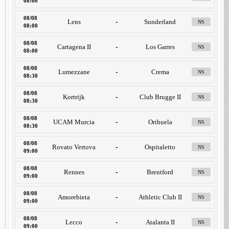
08:00
08/08
Lens
-
Sunderland
NS
08:00
08/08
Cartagena II
-
Los Garres
NS
08:00
08/08
Lumezzane
-
Crema
NS
08:30
08/08
Kortrijk
-
Club Brugge II
NS
08:30
08/08
UCAM Murcia
-
Orihuela
NS
08:30
08/08
Rovato Vertova
-
Ospitaletto
NS
09:00
08/08
Rennes
-
Brentford
NS
09:00
08/08
Amorebieta
-
Athletic Club II
NS
09:00
08/08
Lecco
-
Atalanta II
NS
09:00