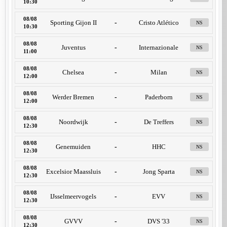
10:30
08/08
Sporting Gijon II
-
Cristo Atlético
NS
10:30
08/08
Juventus
-
Internazionale
NS
11:00
08/08
Chelsea
-
Milan
NS
12:00
08/08
Werder Bremen
-
Paderborn
NS
12:00
08/08
Noordwijk
-
De Treffers
NS
12:30
08/08
Genemuiden
-
HHC
NS
12:30
08/08
Excelsior Maassluis
-
Jong Sparta
NS
12:30
08/08
IJsselmeervogels
-
EVV
NS
12:30
08/08
GVVV
-
DVS '33
NS
12:30