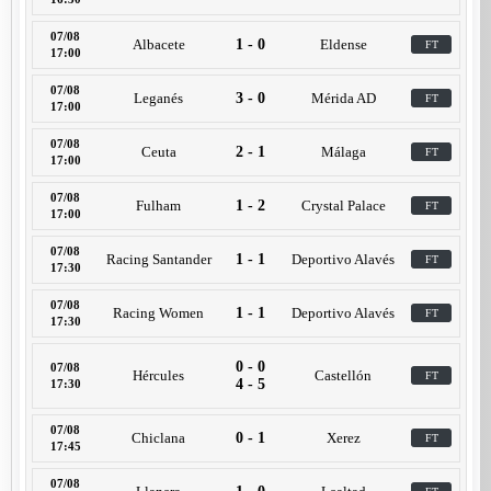
07/08
Albacete
1 - 0
Eldense
FT
17:00
07/08
Leganés
3 - 0
Mérida AD
FT
17:00
07/08
Ceuta
2 - 1
Málaga
FT
17:00
07/08
Fulham
1 - 2
Crystal Palace
FT
17:00
07/08
Racing Santander
1 - 1
Deportivo Alavés
FT
17:30
07/08
Racing Women
1 - 1
Deportivo Alavés
FT
17:30
0 - 0
07/08
Hércules
Castellón
FT
4 - 5
17:30
07/08
Chiclana
0 - 1
Xerez
FT
17:45
07/08