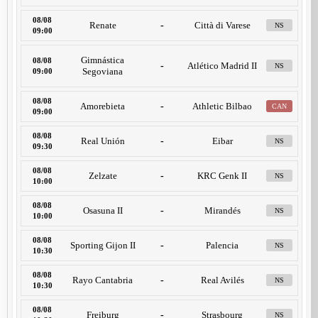
08/08
Renate
-
Città di Varese
NS
09:00
Gimnástica
08/08
-
Atlético Madrid II
NS
Segoviana
09:00
08/08
Amorebieta
-
Athletic Bilbao
CAN
09:00
08/08
Real Unión
-
Eibar
NS
09:30
08/08
Zelzate
-
KRC Genk II
NS
10:00
08/08
Osasuna II
-
Mirandés
NS
10:00
08/08
Sporting Gijon II
-
Palencia
NS
10:30
08/08
Rayo Cantabria
-
Real Avilés
NS
10:30
08/08
Freiburg
-
Strasbourg
NS