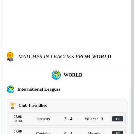
MATCHES IN LEAGUES FROM
WORLD
WORLD
International Leagues
Club Friendlies
07/08
Intercity
2 - 4
Villarreal II
FT
08:00
07/08
Córdoba
0 - 4
Almería
FT