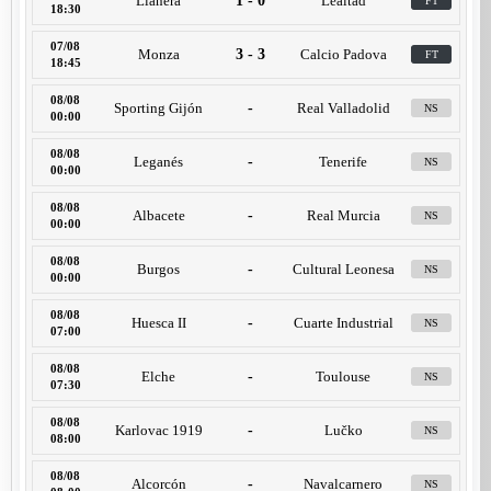
Llanera
1 - 0
Lealtad
FT
18:30
07/08
Monza
3 - 3
Calcio Padova
FT
18:45
08/08
Sporting Gijón
-
Real Valladolid
NS
00:00
08/08
Leganés
-
Tenerife
NS
00:00
08/08
Albacete
-
Real Murcia
NS
00:00
08/08
Burgos
-
Cultural Leonesa
NS
00:00
08/08
Huesca II
-
Cuarte Industrial
NS
07:00
08/08
Elche
-
Toulouse
NS
07:30
08/08
Karlovac 1919
-
Lučko
NS
08:00
08/08
Alcorcón
-
Navalcarnero
NS