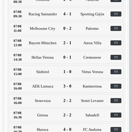
08:30
07/08
Racing Santander
4 - 1
Sporting Gijón
FT
09:30
07/08
Melbourne City
0 - 2
Palermo
FT
11:00
07/08
Bayern München
2 - 1
Aston Villa
FT
12:00
07/08
Hellas Verona
0 - 1
Cremonese
FT
14:30
07/08
Südtirol
1 - 0
Virtus Verona
FT
15:00
07/08
AEK Larnaca
3 - 0
Karmiotissa
FT
16:00
07/08
Seravezza
2 - 2
Sestri Levante
FT
16:00
07/08
Girona
2 - 2
Sabadell
FT
16:30
07/08
Huesca
4 - 0
FC Andorra
FT
16:30