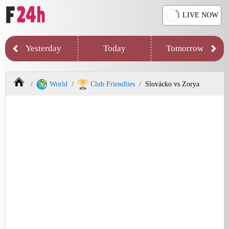
LIVE NOW
Yesterday
Today
Tomorrow
World
Club Friendlies
Slovácko vs Zorya