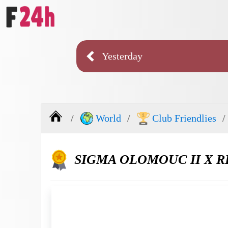
Yesterday
World
Club Friendlies
SIGMA OLOMOUC II X R