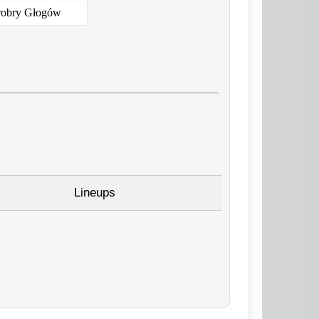
robry Głogów
Lineups