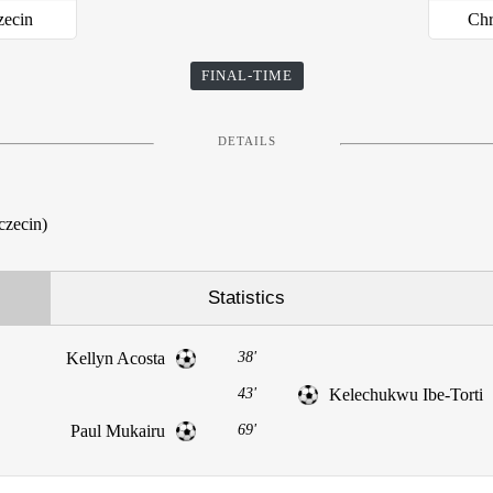
zecin
Ch
FINAL-TIME
DETAILS
czecin)
Statistics
Kellyn Acosta
38'
43'
Kelechukwu Ibe-Torti
Paul Mukairu
69'