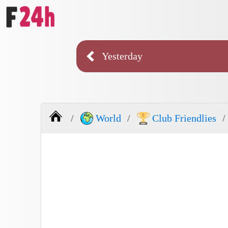
Yesterday
World
Club Friendlies