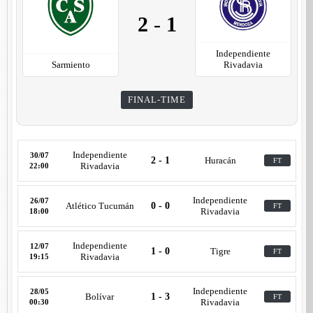
2
-
1
Independiente
Sarmiento
Rivadavia
FINAL-TIME
Independiente
30/07
2 - 1
Huracán
FT
Rivadavia
22:00
Independiente
26/07
Atlético Tucumán
0 - 0
FT
Rivadavia
18:00
Independiente
12/07
1 - 0
Tigre
FT
Rivadavia
19:15
Independiente
28/05
Bolívar
1 - 3
FT
Rivadavia
00:30