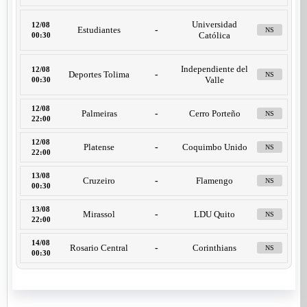
Universidad
12/08
Estudiantes
-
NS
Católica
00:30
Independiente del
12/08
Deportes Tolima
-
NS
Valle
00:30
12/08
Palmeiras
-
Cerro Porteño
NS
22:00
12/08
Platense
-
Coquimbo Unido
NS
22:00
13/08
Cruzeiro
-
Flamengo
NS
00:30
13/08
Mirassol
-
LDU Quito
NS
22:00
14/08
Rosario Central
-
Corinthians
NS
00:30