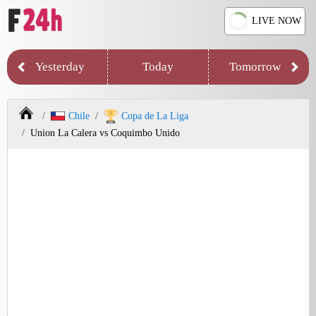
LIVE NOW
Yesterday
Today
Tomorrow
Chile
Copa de La Liga
Union La Calera vs Coquimbo Unido