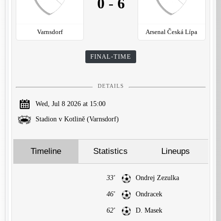
0
-
6
Varnsdorf
Arsenal Česká Lípa
FINAL-TIME
DETAILS
Wed, Jul 8 2026 at 15:00
Stadion v Kotlině (Varnsdorf)
Timeline
Statistics
Lineups
33'
Ondrej Zezulka
46'
Ondracek
62'
D. Masek