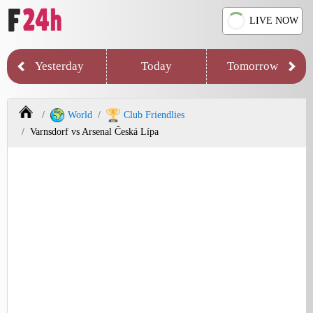
LIVE NOW
Yesterday
Today
Tomorrow
World
Club Friendlies
Varnsdorf vs Arsenal Česká Lípa