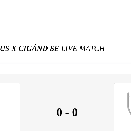
US X CIGÁND SE
LIVE MATCH
0
-
0