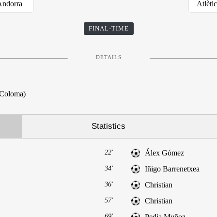
Andorra
Atlèti
FINAL-TIME
DETAILS
 Coloma)
Statistics
22'
Álex Gómez
34'
Iñigo Barrenetxea
36'
Christian
57'
Christian
69'
Pedja Muñoz